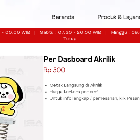
Beranda
Produk & Layan
 - 00.00 WIB | Sabtu : 07.30 - 20.00 WIB | Minggu : 09.
Tutup
Per Dasboard Akrilik
Price
Rp 500
Cetak Langsung di Akrilik
Harga tertera per cm²
Untuk info lengkap / pemesanan, klik Pesan