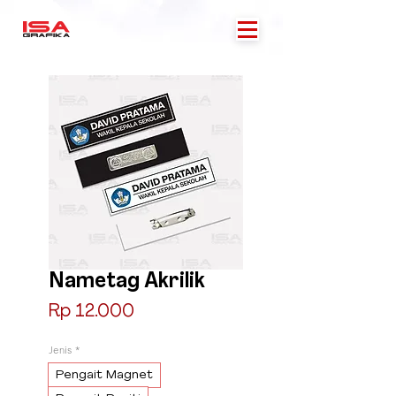
Nametag Akrilik
Price
Rp 12.000
Jenis
*
Pengait Magnet