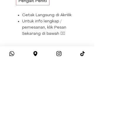
Pengait Peniti
Cetak Langsung di Akrilik
Untuk info lengkap /
pemesanan, klik Pesan
Sekarang di bawah 👇🏻
Pesan sekarang
© 2026 ISA GRAFIKA. All Rights Reserved.