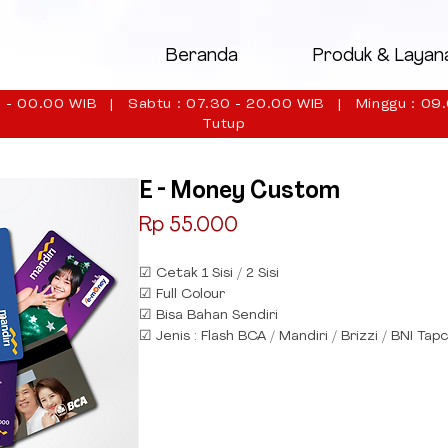
Beranda
Produk & Layan
 - 00.00 WIB | Sabtu : 07.30 - 20.00 WIB | Minggu : 09.
Tutup
E - Money Custom
Price
Rp 55.000
☑ Cetak 1 Sisi / 2 Sisi
☑ Full Colour
☑ Bisa Bahan Sendiri
☑ Jenis : Flash BCA / Mandiri / Brizzi / BNI Tap