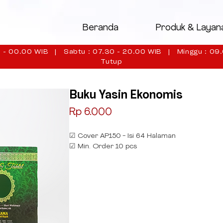
Beranda
Produk & Layan
 - 00.00 WIB | Sabtu : 07.30 - 20.00 WIB | Minggu : 09.
Tutup
Buku Yasin Ekonomis
Price
Rp 6.000
☑ Cover AP150 - Isi 64 Halaman
☑ Min. Order 10 pcs