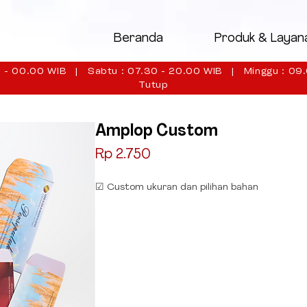
Beranda
Produk & Layan
 - 00.00 WIB | Sabtu : 07.30 - 20.00 WIB | Minggu : 09.
Tutup
Amplop Custom
Price
Rp 2.750
☑ Custom ukuran dan pilihan bahan